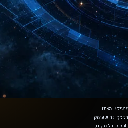
 מועיל שהציגו
הקאץ' זה שעומק
היישום שרוב הספקים מרמזים עליו (continuous device posture, microsegmentation בכל מקום,