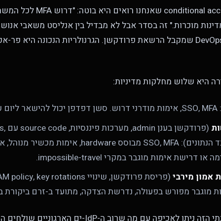
רוב מדיניות ה-conditional access שאנח
ינות מוכרות." זה בסדר אבל לא מבדיל בין אנליסט משאבי אנוש
שכר לבין מהנדס DevOps שמקבל הרשאת פרודקשן. הגרנולריות הנכונה היא 
ה היא שלוש מחלקות מדיניות:
SSO, , אימות מודרני דרוש. סשן דפדפן יכול להישאר ליום עבודה.
ות
(פרודקשן בע
דרישת אימות מוגבר במקרי impossible-travel.
 אמון מירבי
ת מוגבר מפורש בפעולה, נדרשת הצדקה, מתועד ב-זרם ביקורת ב