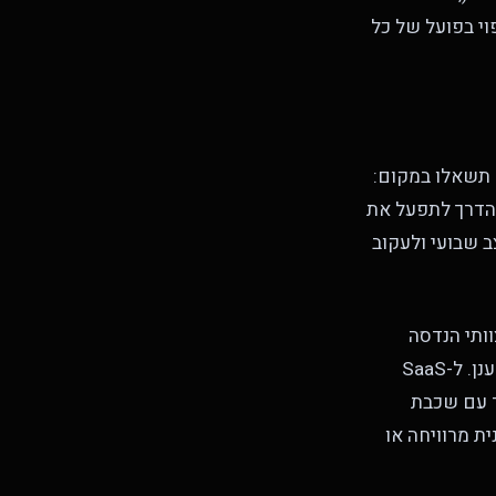
פוי בפועל של כל
פעם לא נסגרת. תשאלו במקום:
 הדרך לתפעל את
 שבועי ולעקוב
וותי הנדסה
מוסיפים תחולה כדי לגרום למערכות לעבוד. שוק ה-CIEM קיים כדי לעשות את זה לענן. ל-SaaS
דרך כלל אפשר לבנות גרסה 90% נכונה מ-ייצוא דרך API יחד עם שכבת
metric שחושף האם התוכנית מרוויחה או