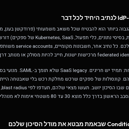
אפליקציות פנימיות, בסיסי נתונים, כלי תפעול, S
זה קשה מסיבה אחת: תמיד יש חריגים. cy
להם. קונסולות של ספקים שרכש מחלקת רכש בלי שאבטחה הייתה
החריג
לוח זמנים מדוד. הסבב הראשון בדרך כלל מוצא 30 עד 80 מש