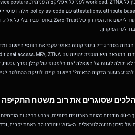
כל השאר, mTLS בין כל workload, ZTNA לפני כל אפ
ttestations, attribute-based access control
הם לא הטענה. אפשר ליישם את העיקרון של Zero-Trust באו
וד לפי העיקרון.
ברות בסדר גודל בינוני קונות באופן עקבי את דפוסי היישום ומד
דיין לא יכולה לענות על השאלה "אם הלפטופ של קבלן נפרץ עכשיו, ל
 להגיע בעשר הדקות הבאות?" היישום קיים. לוגיקת ההחלטה לגי
לכים שסוגרים את רוב משטח התקיפה 
מההורדה האמיתית של סיכון תנועה לטראלית. ה-20% שנותרו ה