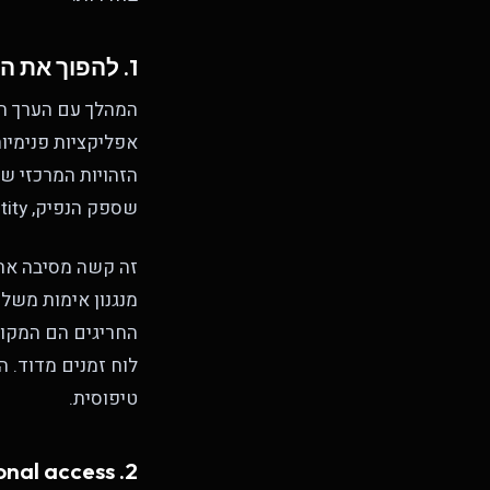
1. להפוך את ה-IdP לנתיב היחיד לכל דבר
שספק הנפיק, federated identity מרכישות ישנות, חייב להיות מסולק או מנותב דרך ה-IdP.
מנגנון אימות מש
טיפוסית.
2. Conditional access שבאמת מבטא את מודל הסיכון שלכם