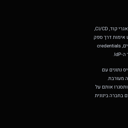
המהלך עם הערך הגבוה ביותר הוא להבטיח שכל משאב משמעותי (פרודקשן בענן, מאגרי קוד, CI/CD,
Kubernetes, Saa של ספקים) דורש אימות דרך ספק
הזהויות המרכזי שלכם. כל נתיב אחר, חשבונות מקומיים, service accounts משותפים, credentials
SaaS lega שלא תומך ב-SAML. מנועי בסיס נתונים עם
 מעורבת.
ים הם המקום שבו הסיכון יושב. תעשו מצאי שלהם, תעדפו לפי blast radius, ותסגרו אותם על
טחי אימות לא מנוהלים בחברה בינונית