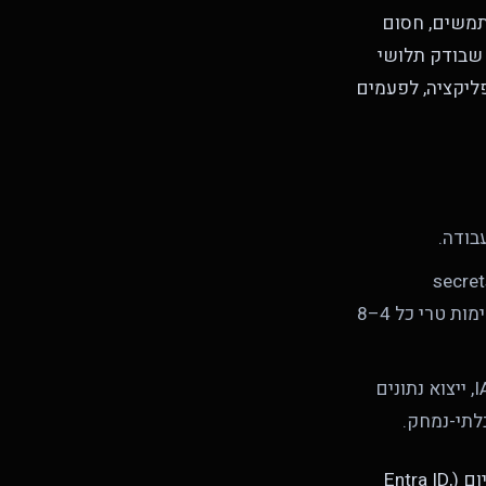
נו רואים היא בוטה: "דרוש MFA לכל המשתמשים, חסום
 שבודק תלושי
פר-אפליקציה, לפעמים
נן admin, מערכות פיננסיות, source code עם secrets,
customer רובד הנתונים): SSO, MFA מבוסס hardware, אימות מכשיר מנוהל, אימות טרי כל 4–8
(פריסת פרודקשן, שינויי IAM policy, key rotations, ייצוא נתונים
לתי-נמחק.
המודל התלת-שכבתי הזה ניתן לאכיפה עם מה שרוב ה-IdP-ים הארגוניים שולחים היום (Entra ID,