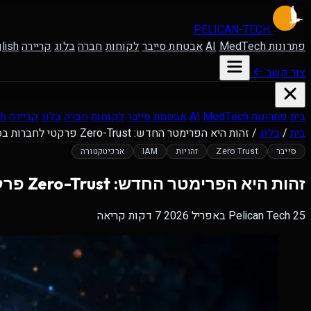
PELICAN-
TECH
פתרונות AI
MedTech
אבטחת סייבר
לקוחות
חברה
בלוג
קריירה
lish
צור קשר
בית
פתרונות AI
MedTech
אבטחת סייבר
לקוחות
חברה
בלוג
קריירה
sh
בית
/
בלוג
/
זהות היא הפרימטר החדש: Zero-Trust פרקטי לחברות בסדר גודל …
סייבר
Zero Trust
זהויות
IAM
ארכיטקטורה
זהות היא הפרימטר החדש: Zero-Trust פרקטי לחברות בסדר גודל בינוני
25 באפריל 2026
Pelican Tech
7 דקות קריאה