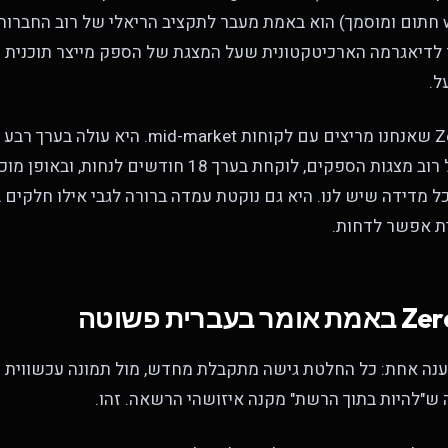
workload identity חתום ומוסמך) הוא באמת מעבר לתקציב הריאלי של רוב החברו
 לדיאגרמה הארכיטקטונית שעל המצגת של הספק מייצר תוכנית
ל.
זו גרסת Zero-Trust שאנחנו מריצים עם לקוחות rket
בשקף הראשון של רוב מצגות הספקים, לוקחת בערך 18 חודשים ל
ל מדידה שיש לנו. היא גם נוקטת עמדה ברורה לגבי אילו חלקים
Zer הוא טענה אחת: כל החלטת גישה מתקבלת מחדש, מול תמונה עכשווית
 ש"להיות בתוך הרשת" מקנה איזושהי הרשאה. זהו.