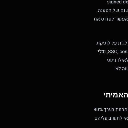
ליקציה פנימית, signed device posture
a עם policy-as-code, אלה דפוסי יישום של הטענה.
פן סביר בלי כל אלה, ואפשר לפרוס את
לגות על לוגיקת
ההחלטה שמתחתיהם. התוצאה היא תוכנית זהויות עם SSO, conditional access, MFA, ZTNA, וכלי
אילו נתוני
שה לא.
האמיתי
מהניסיון שלנו בערך ב-40 תוכניות זהויות בארגונים בינוניים, ארבע החלטות הנדסיות מהוות בערך 80%
ם באמת יקרים, וכדאי לחשוב עליהם