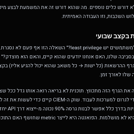
Ok). הוא לא דורש כלים נוספים. מה שהוא דורש זה את המשמעת לבצע מי
 השכבות, וזו העבודה האמיתית.
אל תשאלו "האם למשתמשים יש least privilege?" השאלה הזו אף 
סביבה שלנו, האם אנחנו יודעים שהוא קיים, והאם הוא מוצדק?"
רף ההרשאות (כל ישות → כל משאב שהוא יכול להגיע אליו) בקצב
 שלו לאורך זמן.
 את הגרף הזה מתכווץ. תוכנית לא בריאה רואה אותו גדל ככל שצ
ולאפליקציות פנימיות ב
נירמול. הפואנטה היא לא מושלמות. הפואנטה היא לייצר 