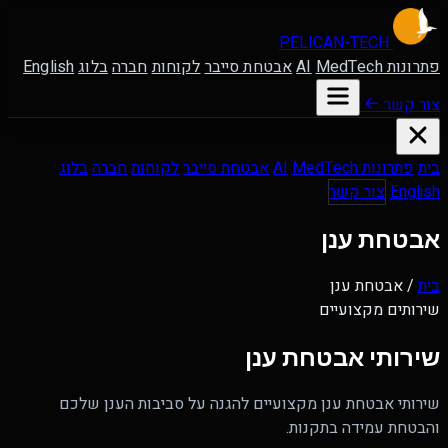
PELICAN-
TECH
פתרונות AI
MedTech
אבטחת סייבר
לקוחות
חברה
בלוג
English
צור קשר
בית
פתרונות AI
MedTech
אבטחת סייבר
לקוחות
חברה
בלוג
English
צור קשר
אבטחת ענן
בית
/
אבטחת ענן
שירותים מקצועיים
שירותי
אבטחת ענן
שירותי אבטחת ענן מקצועיים להגנה על סביבות הענן שלכם
והבטחת עמידה בתקנות.