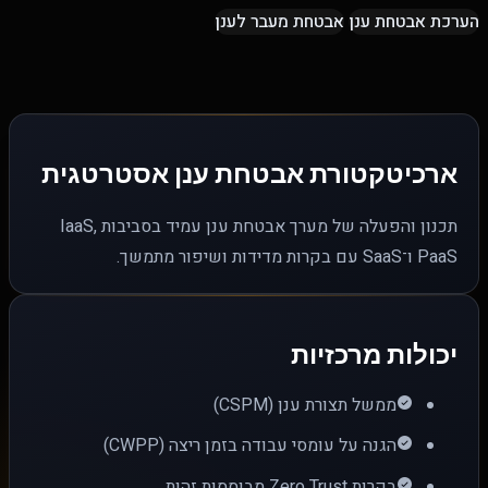
הערכת אבטחת ענן
אבטחת מעבר לענן
ארכיטקטורת אבטחת ענן אסטרטגית
תכנון והפעלה של מערך אבטחת ענן עמיד בסביבות IaaS,
PaaS ו־SaaS עם בקרות מדידות ושיפור מתמשך.
יכולות מרכזיות
ממשל תצורת ענן (CSPM)
הגנה על עומסי עבודה בזמן ריצה (CWPP)
בקרות Zero Trust מבוססות זהות